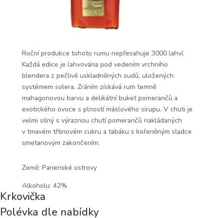
Roční produkce tohoto rumu nepřesahuje 3000 lahví.
Každá edice je lahvována pod vedením vrchního
blendera z pečlivě uskladněných sudů, uložených
systémem solera. Zráním získává rum temně
mahagonovou barvu a delikátní buket pomerančů a
exotického ovoce s plností máslového sirupu. V chuti je
velmi silný s výraznou chutí pomerančů nakládaných
v tmavém třtinovém cukru a tabáku s kořeněným sladce
smetanovým zakončením.
Země: Panenské ostrovy
Alkoholu: 42%
Krkovička
Polévka dle nabídky