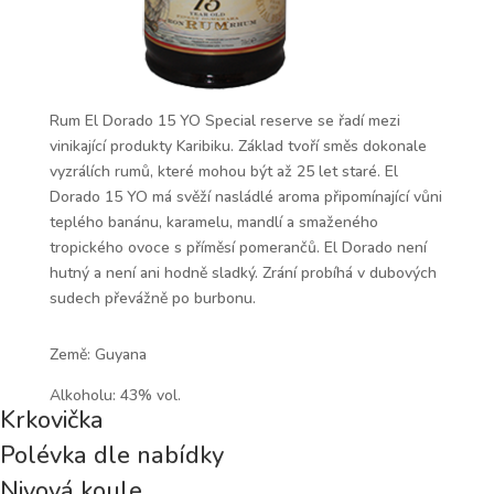
Rum El Dorado 15 YO Special reserve se řadí mezi
vinikající produkty Karibiku. Základ tvoří směs dokonale
vyzrálích rumů, které mohou být až 25 let staré. El
Dorado 15 YO má svěží nasládlé aroma připomínající vůni
teplého banánu, karamelu, mandlí a smaženého
tropického ovoce s příměsí pomerančů. El Dorado není
hutný a není ani hodně sladký. Zrání probíhá v dubových
sudech převážně po burbonu.
Země: Guyana
Alkoholu: 43% vol.
Krkovička
Polévka dle nabídky
Nivová koule