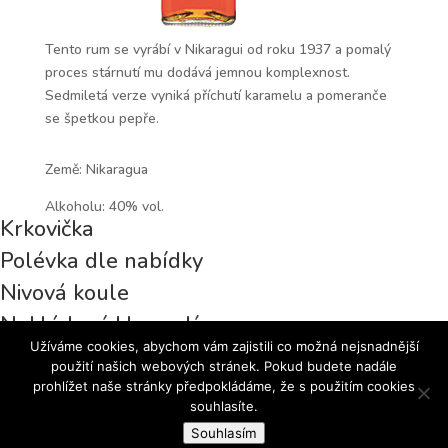
Tento rum se vyrábí v Nikaragui od roku 1937 a pomalý
proces stárnutí mu dodává jemnou komplexnost.
Sedmiletá verze vyniká příchutí karamelu a pomeranče
se špetkou pepře.
Země: Nikaragua
Alkoholu: 40% vol.
Krkovička
Polévka dle nabídky
Nivová koule
Nakládaný Hermelín
Užíváme cookies, abychom vám zajistili co možná nejsnadnější
použití našich webových stránek. Pokud budete nadále
prohlížet naše stránky předpokládáme, že s použitím cookies
souhlasíte.
Souhlasím
© 2018 Pivnice u Čolka | Hospoda v Brně