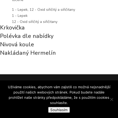
1 - Lepek, 12 - Oxid siřičitý a siřičitany
1 - Lepek
12 - Oxid siřičitý a siřičitany
Krkovička
Polévka dle nabídky
Nivová koule
Nakládaný Hermelín
© 2018 Pivnice u Čolka | Hospoda v Brně
Užíváme cookies, abychom vám zajistili co možná nejsnadnější
použití našich webových stránek. Pokud budete nadále
prohlížet naše stránky předpokládáme, že s použitím cookies
souhlasíte.
Souhlasím