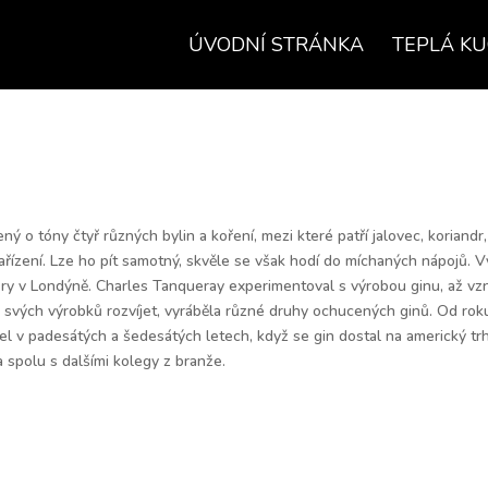
ÚVODNÍ STRÁNKA
TEPLÁ K
ný o tóny čtyř různých bylin a koření, mezi které patří jalovec, koriandr
řízení. Lze ho pít samotný, skvěle se však hodí do míchaných nápojů. 
ry v Londýně. Charles Tanqueray experimentoval s výrobou ginu, až vzni
i svých výrobků rozvíjet, vyráběla různé druhy ochucených ginů. Od rok
šel v padesátých a šedesátých letech, když se gin dostal na americký tr
a spolu s dalšími kolegy z branže.