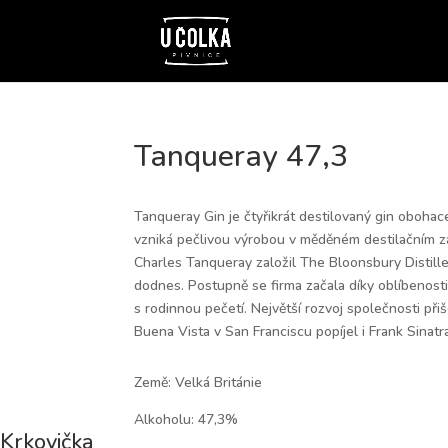
Tanqueray 47,3
Tanqueray Gin je čtyřikrát destilovaný gin obohace
vzniká pečlivou výrobou v měděném destilačním za
Charles Tanqueray založil The Bloonsbury Distille
dodnes. Postupně se firma začala díky oblíbenost
s rodinnou pečetí. Největší rozvoj společnosti při
Buena Vista v San Franciscu popíjel i Frank Sinatr
Země: Velká Británie
Alkoholu: 47,3%
Krkovička