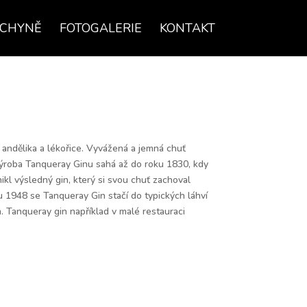
UCHYNĚ
FOTOGALERIE
KONTAKT
, andělika a lékořice. Vyvážená a jemná chuť
Výroba Tanqueray Ginu sahá až do roku 1830, kdy
kl výsledný gin, který si svou chuť zachoval
u 1948 se Tanqueray Gin stačí do typických láhví
h. Tanqueray gin například v malé restauraci