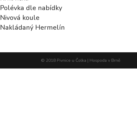
Polévka dle nabídky
Nivová koule
Nakládaný Hermelín
© 2018 Pivnice u Čolka | Hospoda v Brně