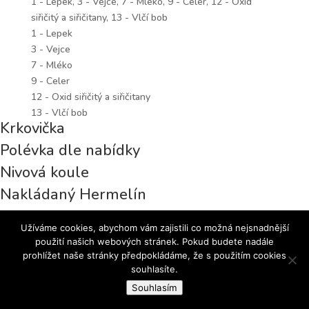
1 - Lepek, 3 - Vejce, 7 - Mléko, 9 - Celer, 12 - Oxid
siřičitý a siřičitany, 13 - Vlčí bob
1 - Lepek
3 - Vejce
7 - Mléko
9 - Celer
12 - Oxid siřičitý a siřičitany
13 - Vlčí bob
Krkovička
Polévka dle nabídky
Nivová koule
Nakládaný Hermelín
Užíváme cookies, abychom vám zajistili co možná nejsnadnější
použití našich webových stránek. Pokud budete nadále
prohlížet naše stránky předpokládáme, že s použitím cookies
souhlasíte.
© 2018 Pivnice u Čolka | Hospoda v Brně
Souhlasím