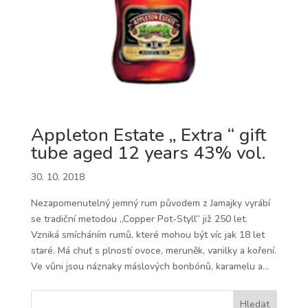
Appleton Estate „ Extra “ gift
tube aged 12 years 43% vol.
30. 10. 2018
Nezapomenutelný jemný rum původem z Jamajky vyrábí
se tradiční metodou „Copper Pot-Styll“ již 250 let.
Vzniká smícháním rumů, které mohou být víc jak 18 let
staré. Má chuť s plností ovoce, meruněk, vanilky a koření.
Ve vůni jsou náznaky máslových bonbónů, karamelu a...
« Starší příspěvky