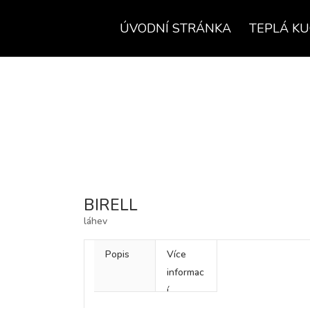
ÚVODNÍ STRÁNKA
TEPLÁ K
BIRELL
láhev
Popis
Více
informac
í