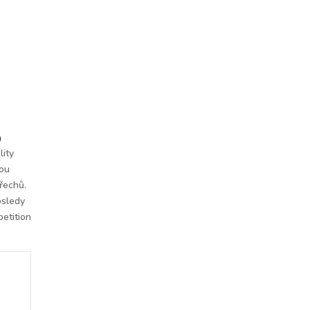
%
lity
vou
řechů.
osledy
petition