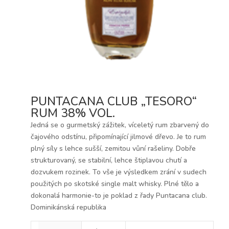
PUNTACANA CLUB „TESORO“
RUM 38% VOL.
Jedná se o gurmetský zážitek, víceletý rum zbarvený do
čajového odstínu, připomínající jilmové dřevo. Je to rum
plný síly s lehce sušší, zemitou vůní rašeliny. Dobře
strukturovaný, se stabilní, lehce štiplavou chutí a
dozvukem rozinek. To vše je výsledkem zrání v sudech
použitých po skotské single malt whisky. Plné tělo a
dokonalá harmonie-to je poklad z řady Puntacana club.
Dominikánská republika