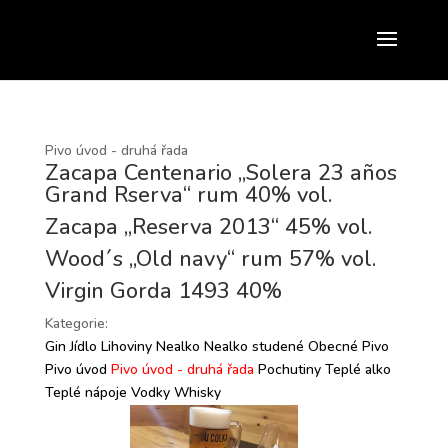
Pivo úvod - druhá řada
Zacapa Centenario „Solera 23 años
Grand Rserva“ rum 40% vol.
Zacapa „Reserva 2013“ 45% vol.
Wood´s „Old navy“ rum 57% vol.
Virgin Gorda 1493 40%
Kategorie:
Gin
Jídlo
Lihoviny
Nealko
Nealko studené
Obecné
Pivo
Pivo úvod
Pivo úvod - druhá řada
Pochutiny
Teplé alko
Teplé nápoje
Vodky
Whisky