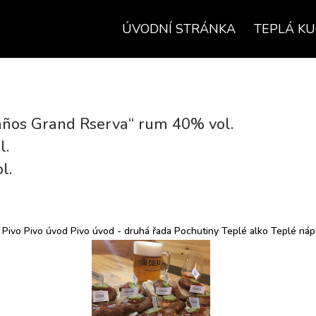
ÚVODNÍ STRÁNKA
TEPLÁ K
años Grand Rserva“ rum 40% vol.
l.
l.
Pivo
Pivo úvod
Pivo úvod - druhá řada
Pochutiny
Teplé alko
Teplé náp